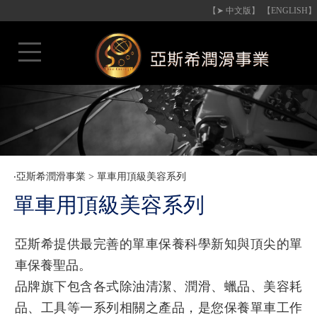
【➤ 中文版】
【ENGLISH】
‧
亞斯希潤滑事業
>
單車用頂級美容系列
單車用頂級美容系列
亞斯希提供最完善的單車保養科學新知與頂尖的單
車保養聖品。
品牌旗下包含各式除油清潔、潤滑、蠟品、美容耗
品、工具等一系列相關之產品，是您保養單車工作