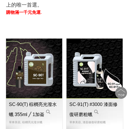
上的唯一首選。
購物滿一千元免運.
SC-90(T) 棕櫚亮光潑水
SC-91(T) #3000 漆面修
蠟 355ml ╱ 1加崙
復研磨粗蠟
單車美容, 棕櫚亮光潑水蠟
單車美容, 漆面修復研磨粗蠟