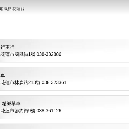
銷據點
花蓮縣
自行車行
花蓮市國風街1號 038-332886
單車
蓮市林森路213號 038-323361
-精誠單車
花蓮市節約街9號 038-361126