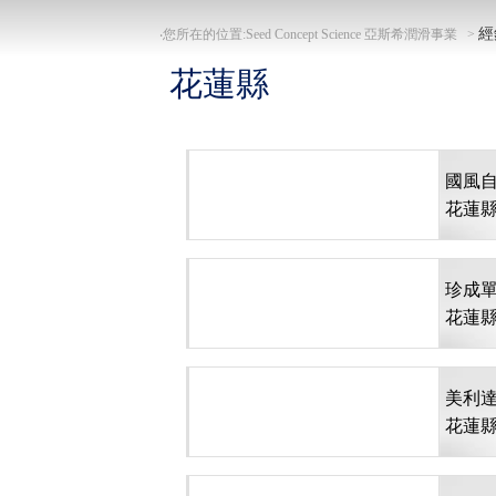
經
‧您所在的位置:Seed Concept Science 亞斯希潤滑事業 >
花蓮縣
國風
花蓮縣
珍成
花蓮縣花
美利達
花蓮縣