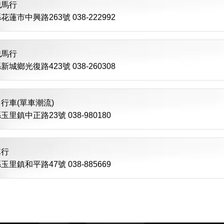
鐵馬行
蓮市中興路263號 038-222992
鐵馬行
城鄉光復路423號 038-260308
行車(單車潮流)
玉里鎮中正路23號 038-980180
車行
玉里鎮和平路47號 038-885669