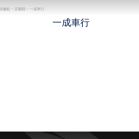
 經銷據點 > 宜蘭縣 > 一成車行
一成車行