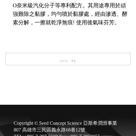
O奈米級汽化分子等專利配方。其用途專用於頑
強難除之黏膠，均勻噴於黏膠處，經由滲透、酵
素分解，一擦就乾淨無痕! 使用後氣味芬芳。
Copyright © Seed Concept Science 亞斯希潤滑事業
807 高雄市三民區義永路68巷12號