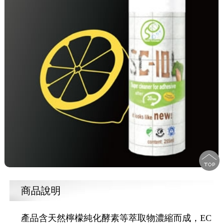
商品說明
產品含天然檸檬純化酵素等萃取物濃縮而成，EC